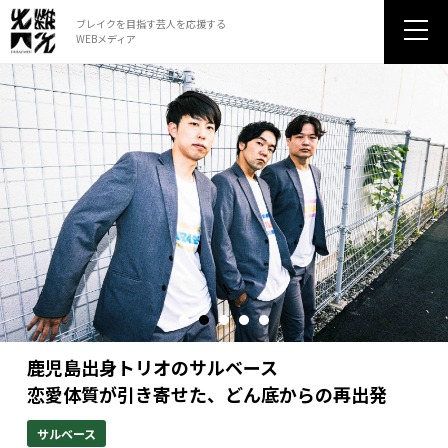
ブレイクを目指す芸人を応援する
WEBメディア
児島出身トリオのサルベース
ま
愛体質が引き寄せた、どん底からの再出発
男
ルベース
モ