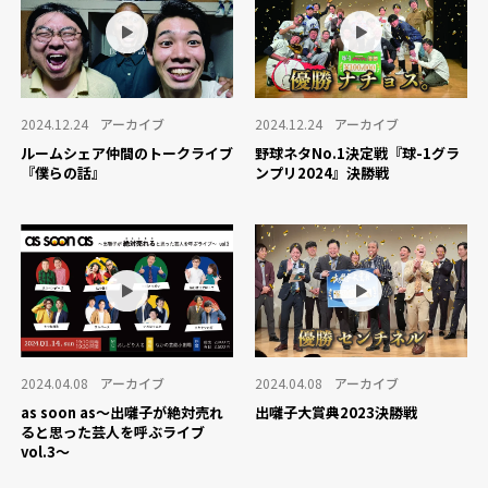
2024.12.24
アーカイブ
2024.12.24
アーカイブ
ルームシェア仲間のトークライブ
野球ネタNo.1決定戦『球-1グラ
『僕らの話』
ンプリ2024』決勝戦
2024.04.08
アーカイブ
2024.04.08
アーカイブ
as soon as〜出囃子が絶対売れ
出囃子大賞典2023決勝戦
ると思った芸人を呼ぶライブ
vol.3〜