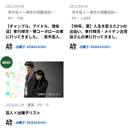
2022.09.08
2022.09.09
若手芸人〜東京お部屋探訪〜
若手芸人〜東京お部屋探訪〜
PV：
738
PV：
1,894
【ギャンブル、アイドル、借金
【98年、夏】人生を変えた2つの
沼】孝行球児・得コータローの家
出会い。孝行球児・メイデン古茂
に行ってきました。｜若手芸人..
田さんの家に行ってきまし..
出囃子-DEBAYASHI-
出囃子-DEBAYASHI-
2024.05.29
運営
PV：
0
芸人×出囃子リスト
出囃子-DEBAYASHI-